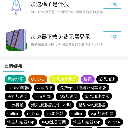
加速梯子是什么
下载
NPV加速梯子是一种用于加快现金流转化和提高净现值的方法，
加速器下载免费无需登录
下载
想要畅快地上网，但网络速度慢又困扰你吗？别担心！现在有免
友情链接
网站地图
QuickQ
旋风加速度器
旋风
旋风加速
tiktok加速器
八戒看书
免费vps加速器外网苹果版
黑豹加速器
一元机场
IOS加速器
旋风加速度器
一元机场
海外加速器试用一小时
猎豹nvp加速器
outline
outline
ios加速器
outline
vqn加速外网
快连加速器app
tyl加速器官网
快连加速器app
outline