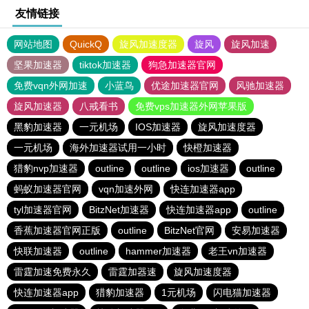
友情链接
网站地图
QuickQ
旋风加速度器
旋风
旋风加速
坚果加速器
tiktok加速器
狗急加速器官网
免费vqn外网加速
小蓝鸟
优途加速器官网
风驰加速器
旋风加速器
八戒看书
免费vps加速器外网苹果版
黑豹加速器
一元机场
IOS加速器
旋风加速度器
一元机场
海外加速器试用一小时
快橙加速器
猎豹nvp加速器
outline
outline
ios加速器
outline
蚂蚁加速器官网
vqn加速外网
快连加速器app
tyl加速器官网
BitzNet加速器
快连加速器app
outline
香蕉加速器官网正版
outline
BitzNet官网
安易加速器
快联加速器
outline
hammer加速器
老王vn加速器
雷霆加速免费永久
雷霆加器速
旋风加速度器
快连加速器app
猎豹加速器
1元机场
闪电猫加速器