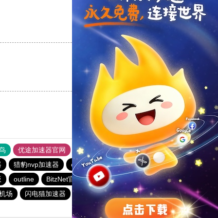
支持
[0]
反对
[0]
支持
[0]
反对
[0]
鸟
优途加速器官网
风驰加速器
旋风加速器
八戒看书
器
猎豹nvp加速器
outline
outline
ios加速器
outline
版
outline
BitzNet官网
安易加速器
快联加速器
元机场
闪电猫加速器
hammer加速器
快连加速器app