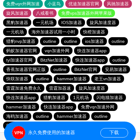
免费vqn外网加速
小蓝鸟
优途加速器官网
风驰加速器
旋风加速器
八戒看书
免费vps加速器外网苹果版
黑豹加速器
一元机场
IOS加速器
旋风加速度器
一元机场
海外加速器试用一小时
快橙加速器
猎豹nvp加速器
outline
outline
ios加速器
outline
蚂蚁加速器官网
vqn加速外网
快连加速器app
tyl加速器官网
BitzNet加速器
快连加速器app
outline
香蕉加速器官网正版
outline
BitzNet官网
安易加速器
快联加速器
outline
hammer加速器
老王vn加速器
雷霆加速免费永久
雷霆加器速
旋风加速度器
快连加速器app
猎豹加速器
1元机场
闪电猫加速器
hammer加速器
快连加速器app
免费vqn加速外网
海鸥加速器
outline
hammer加速器
outline
闪电猫加速器
永久免费使用的加速器
下载