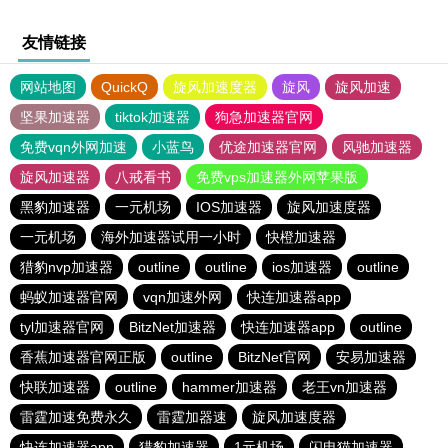
友情链接
网站地图
QuickQ
旋风加速度器
旋风
旋风加速
坚果加速器
tiktok加速器
狗急加速器官网
免费vqn外网加速
小蓝鸟
优途加速器官网
风驰加速器
旋风加速器
八戒看书
免费vps加速器外网苹果版
黑豹加速器
一元机场
IOS加速器
旋风加速度器
一元机场
海外加速器试用一小时
快橙加速器
猎豹nvp加速器
outline
outline
ios加速器
outline
蚂蚁加速器官网
vqn加速外网
快连加速器app
tyl加速器官网
BitzNet加速器
快连加速器app
outline
香蕉加速器官网正版
outline
BitzNet官网
安易加速器
快联加速器
outline
hammer加速器
老王vn加速器
雷霆加速免费永久
雷霆加器速
旋风加速度器
快连加速器app
猎豹加速器
1元机场
闪电猫加速器