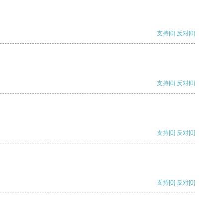
支持
[0]
反对
[0]
支持
[0]
反对
[0]
支持
[0]
反对
[0]
支持
[0]
反对
[0]