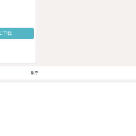
PC下载
排行