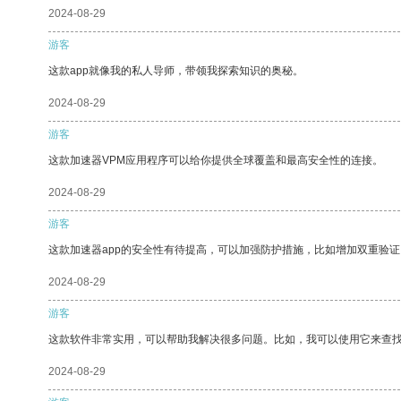
2024-08-29
游客
这款app就像我的私人导师，带领我探索知识的奥秘。
2024-08-29
游客
这款加速器VPM应用程序可以给你提供全球覆盖和最高安全性的连接。
2024-08-29
游客
这款加速器app的安全性有待提高，可以加强防护措施，比如增加双重验证
2024-08-29
游客
这款软件非常实用，可以帮助我解决很多问题。比如，我可以使用它来查
2024-08-29