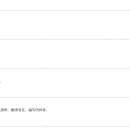
。
找资料、翻译语言、编写代码等。