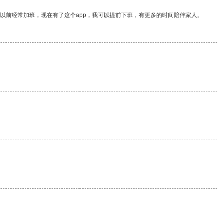
我以前经常加班，现在有了这个app，我可以提前下班，有更多的时间陪伴家人。