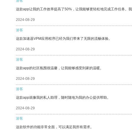
游客
这款app让我的工作效率提高了50%，让我能够更轻松地完成工作任务。
2024-08-29
游客
这款加速器VPM应用程序已经为我们带来了无限的流畅体验。
2024-08-29
游客
这款app的社区氛围很温馨，让我能够感受到家的温暖。
2024-08-29
游客
这款app就像我的私人助理，随时随地为我的办公提供帮助。
2024-08-29
游客
这款软件的功能非常全面，可以满足我所有需求。