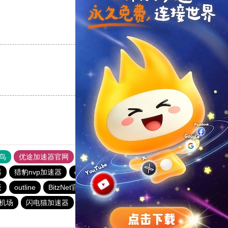
支持
[0]
反对
[0]
支持
[0]
反对
[0]
鸟
优途加速器官网
风驰加速器
旋风加速器
八戒看书
器
猎豹nvp加速器
outline
outline
ios加速器
outline
版
outline
BitzNet官网
安易加速器
快联加速器
元机场
闪电猫加速器
hammer加速器
快连加速器app