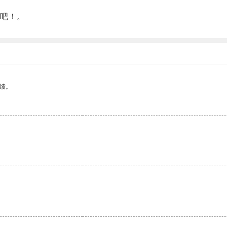
吧！。
绩。