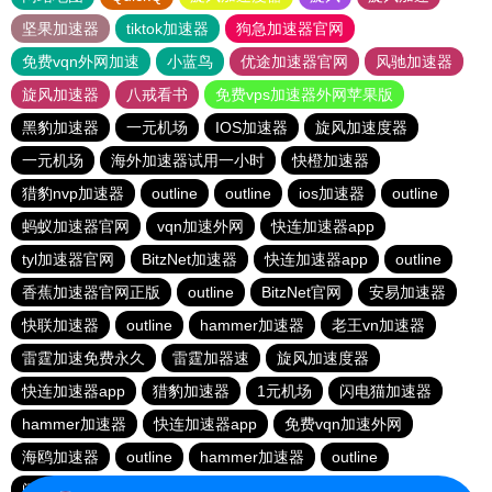
坚果加速器
tiktok加速器
狗急加速器官网
免费vqn外网加速
小蓝鸟
优途加速器官网
风驰加速器
旋风加速器
八戒看书
免费vps加速器外网苹果版
黑豹加速器
一元机场
IOS加速器
旋风加速度器
一元机场
海外加速器试用一小时
快橙加速器
猎豹nvp加速器
outline
outline
ios加速器
outline
蚂蚁加速器官网
vqn加速外网
快连加速器app
tyl加速器官网
BitzNet加速器
快连加速器app
outline
香蕉加速器官网正版
outline
BitzNet官网
安易加速器
快联加速器
outline
hammer加速器
老王vn加速器
雷霆加速免费永久
雷霆加器速
旋风加速度器
快连加速器app
猎豹加速器
1元机场
闪电猫加速器
hammer加速器
快连加速器app
免费vqn加速外网
海鸥加速器
outline
hammer加速器
outline
闪电猫加速器