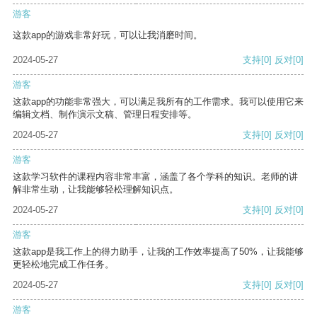
游客
这款app的游戏非常好玩，可以让我消磨时间。
2024-05-27
支持
[0]
反对
[0]
游客
这款app的功能非常强大，可以满足我所有的工作需求。我可以使用它来
编辑文档、制作演示文稿、管理日程安排等。
2024-05-27
支持
[0]
反对
[0]
游客
这款学习软件的课程内容非常丰富，涵盖了各个学科的知识。老师的讲
解非常生动，让我能够轻松理解知识点。
2024-05-27
支持
[0]
反对
[0]
游客
这款app是我工作上的得力助手，让我的工作效率提高了50%，让我能够
更轻松地完成工作任务。
2024-05-27
支持
[0]
反对
[0]
游客