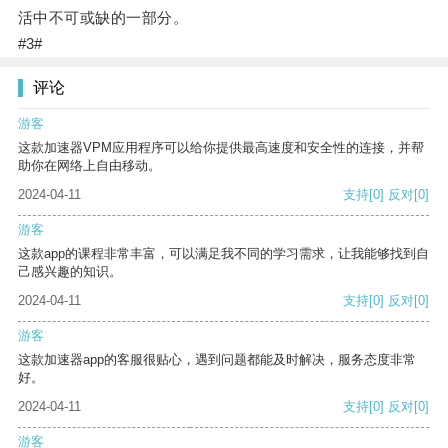
活中不可或缺的一部分。
#3#
评论
游客
这款加速器VPM应用程序可以给你提供最高速度和安全性的连接，并帮
助你在网络上自由移动。
2024-04-11
支持
[0]
反对
[0]
游客
这款app的课程非常丰富，可以满足我不同的学习需求，让我能够找到自
己感兴趣的知识。
2024-04-11
支持
[0]
反对
[0]
游客
这款加速器app的客服很贴心，遇到问题都能及时解决，服务态度非常
好。
2024-04-11
支持
[0]
反对
[0]
游客