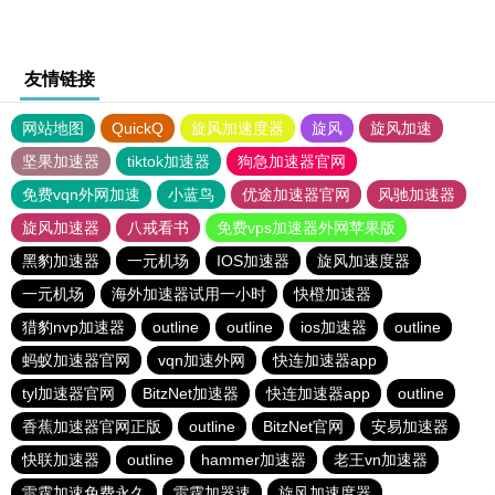
友情链接
网站地图
QuickQ
旋风加速度器
旋风
旋风加速
坚果加速器
tiktok加速器
狗急加速器官网
免费vqn外网加速
小蓝鸟
优途加速器官网
风驰加速器
旋风加速器
八戒看书
免费vps加速器外网苹果版
黑豹加速器
一元机场
IOS加速器
旋风加速度器
一元机场
海外加速器试用一小时
快橙加速器
猎豹nvp加速器
outline
outline
ios加速器
outline
蚂蚁加速器官网
vqn加速外网
快连加速器app
tyl加速器官网
BitzNet加速器
快连加速器app
outline
香蕉加速器官网正版
outline
BitzNet官网
安易加速器
快联加速器
outline
hammer加速器
老王vn加速器
雷霆加速免费永久
雷霆加器速
旋风加速度器