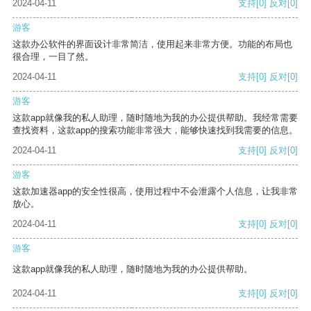
2024-04-11
支持
[0]
反对
[0]
游客
这款办公软件的界面设计非常简洁，使用起来非常方便。功能的布局也
很合理，一目了然。
2024-04-11
支持
[0]
反对
[0]
游客
这款app就像我的私人助理，随时随地为我的办公提供帮助。我经常需要
查找资料，这款app的搜索功能非常强大，能够快速找到我需要的信息。
2024-04-11
支持
[0]
反对
[0]
游客
这款加速器app的安全性很高，使用过程中不会泄露个人信息，让我非常
放心。
2024-04-11
支持
[0]
反对
[0]
游客
这款app就像我的私人助理，随时随地为我的办公提供帮助。
2024-04-11
支持
[0]
反对
[0]