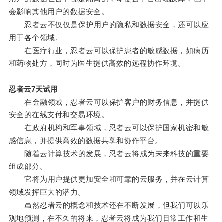
会影响其他用户的数据安全。
忍者云不仅仅是保护用户的隐私和数据安全，还可以应
用于各个领域。
在医疗行业，忍者云可以保护患者的敏感数据，如病历
和药物处方，同时为医生提供高效的远程协作环境。
忍者云7天试用
在金融领域，忍者云可以保护客户的财务信息，并提供
安全的在线支付和交易环境。
在政府机构和军事领域，忍者云可以保护国家机密和敏
感信息，并提供高效的数据共享和协作平台。
随着云计算技术的发展，忍者云将成为未来科技的重要
组成部分。
它将为用户提供更加安全和可靠的云服务，并在云计算
领域发挥巨大的潜力。
虽然忍者云的概念和技术还在不断发展，但我们可以乐
观地预测，在不久的将来，忍者云将成为我们日常工作和生