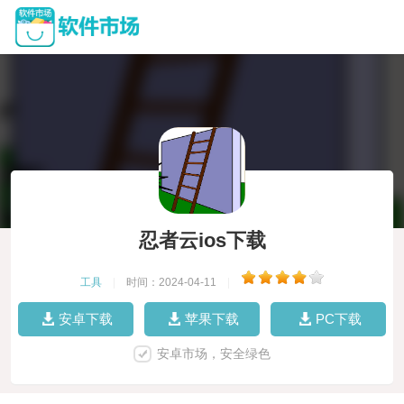
忍者云ios下载
工具
|
时间：2024-04-11
|
安卓下载
苹果下载
PC下载
安卓市场，安全绿色